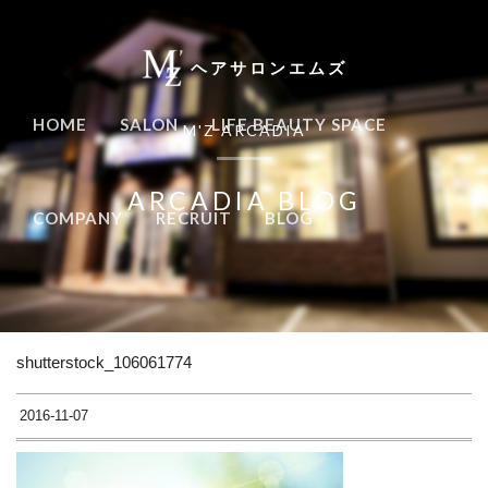
ヘアサロンエムズ
HOME
SALON
LIFE BEAUTY SPACE
M'Z ARCADIA
ARCADIA BLOG
COMPANY
RECRUIT
BLOG
shutterstock_106061774
2016-11-07