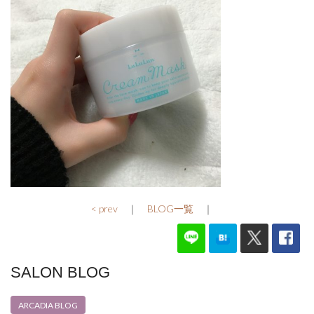
< prev
｜
BLOG一覧
｜
SALON BLOG
ARCADIA BLOG