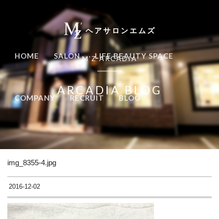
ヘアサロンエムズ
HOME
SALON
LIFE BEAUTY SPACE
M'Z ARCADIA
ARCADIA BLOG
COMPANY
RECRUIT
BLOG
img_8355-4.jpg
2016-12-02