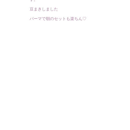
豆まきしました
パーマで朝のセットも楽ちん♡