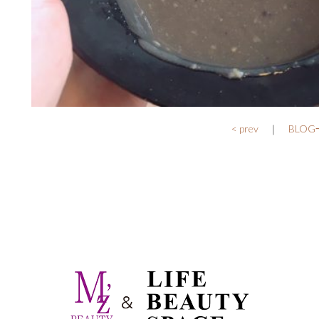
< prev
｜
BLO