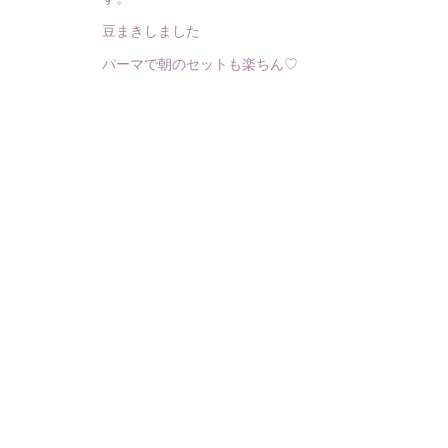
豆まきしました
パーマで朝のセットも楽ちん♡