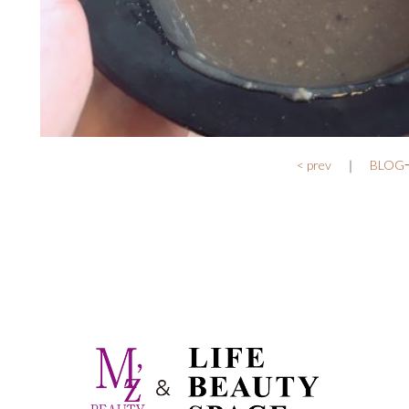
< prev
｜
BLO