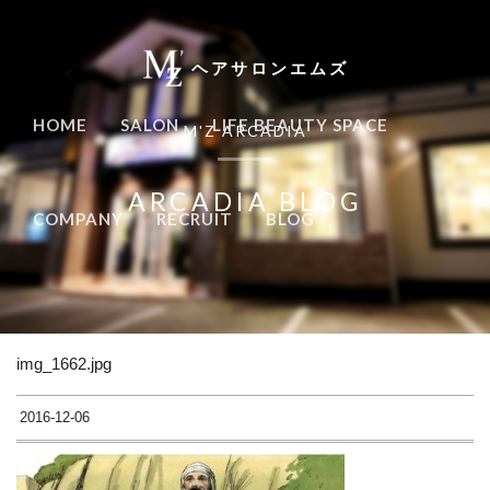
ヘアサロンエムズ
HOME
SALON
LIFE BEAUTY SPACE
M'Z ARCADIA
ARCADIA BLOG
COMPANY
RECRUIT
BLOG
img_1662.jpg
2016-12-06