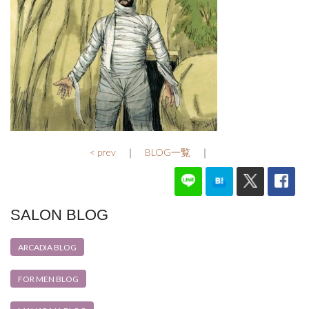
< prev
｜
BLOG一覧
｜
SALON BLOG
ARCADIA BLOG
FOR MEN BLOG