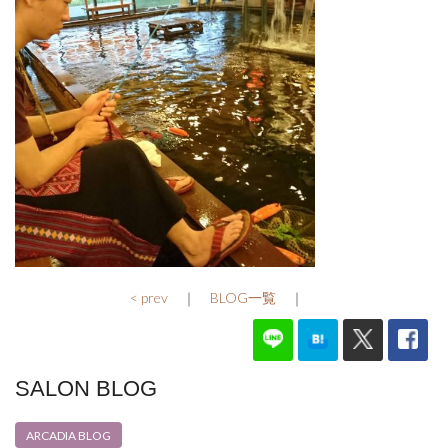
< prev
｜
BLOG一覧
｜
SALON BLOG
ARCADIA BLOG