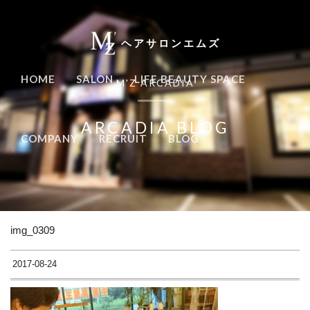
ヘアサロンエムズ
HOME
SALON
LIFE BEAUTY SPACE
M'Z ARCADIA
ARCADIA BLOG
COMPANY
RECRUIT
BLOG
img_0309
2017-08-24