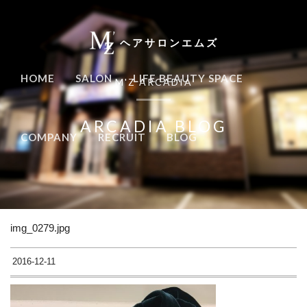
ヘアサロンエムズ
HOME
SALON
LIFE BEAUTY SPACE
M'Z ARCADIA
ARCADIA BLOG
COMPANY
RECRUIT
BLOG
img_0279.jpg
2016-12-11