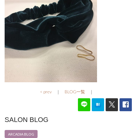
< prev
｜
BLOG一覧
｜
SALON BLOG
ARCADIA BLOG