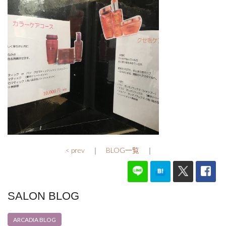
< prev
｜
BLOG一覧
｜
SALON BLOG
ARCADIA BLOG