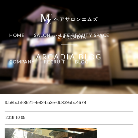
ヘアサロンエムズ
HOME
SALON
LIFE BEAUTY SPACE
M'Z ARCADIA
ARCADIA BLOG
COMPANY
RECRUIT
BLOG
f0b8bcbf-3621-4ef2-bb3e-0b839abc4679
2018-10-05