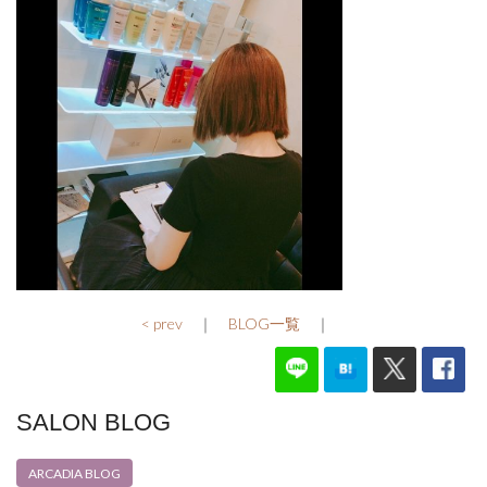
< prev
｜
BLOG一覧
｜
SALON BLOG
ARCADIA BLOG