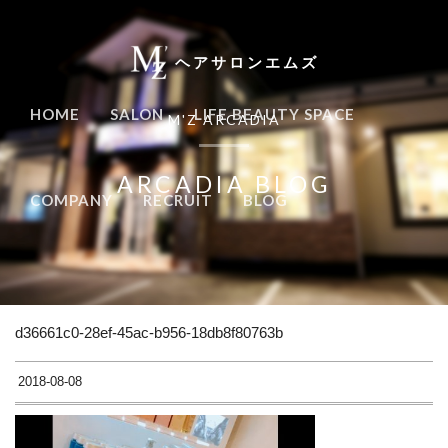
ヘアサロンエムズ
HOME
SALON
LIFE BEAUTY SPACE
M'Z ARCADIA
ARCADIA BLOG
COMPANY
RECRUIT
BLOG
d36661c0-28ef-45ac-b956-18db8f80763b
2018-08-08