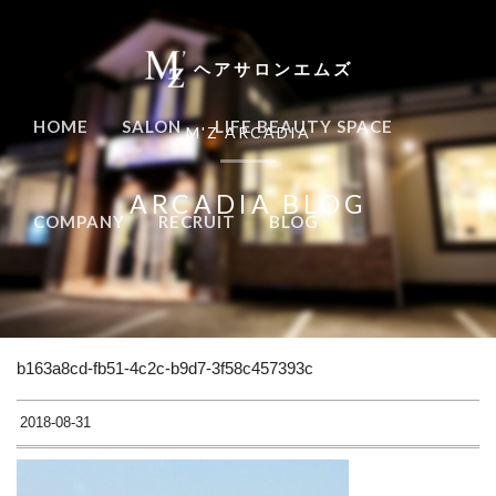
ヘアサロンエムズ
HOME
SALON
LIFE BEAUTY SPACE
M'Z ARCADIA
ARCADIA BLOG
COMPANY
RECRUIT
BLOG
b163a8cd-fb51-4c2c-b9d7-3f58c457393c
2018-08-31