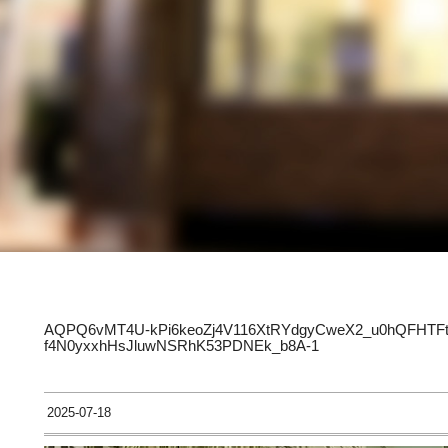
AQPQ6vMT4U-kPi6keoZj4V116XtRYdgyCweX2_u0hQFHTF
f4N0yxxhHsJluwNSRhK53PDNEk_b8A-1
2025-07-18