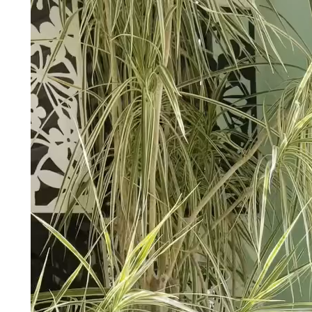
動
画
プ
レ
ー
ヤ
ー