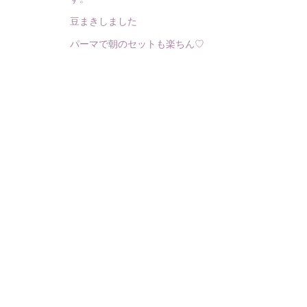
豆まきしました
パーマで朝のセットも楽ちん♡