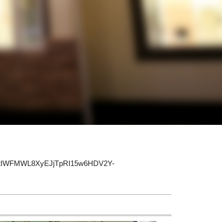
tIWFMWL8XyEJjTpRI15w6HDV2Y-