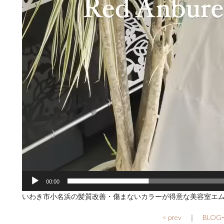
00:00
いわき市小名浜の髪質改善・傷まないカラーが得意な美容室エ
< prev
｜
BLO