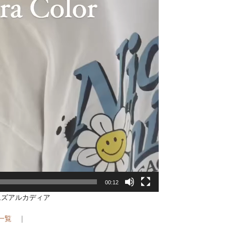
00:12
ムズアルカディア
G一覧
｜