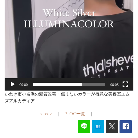
00:00
00:05
いわき市小名浜の髪質改善・傷まないカラーが得意な美容室エム
ズアルカディア
< prev
｜
BLOG一覧
｜