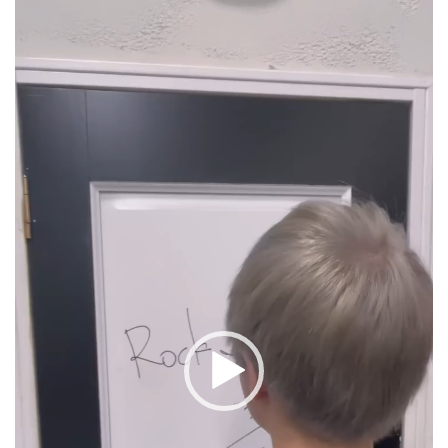
動
画
プ
レ
ー
ヤ
ー