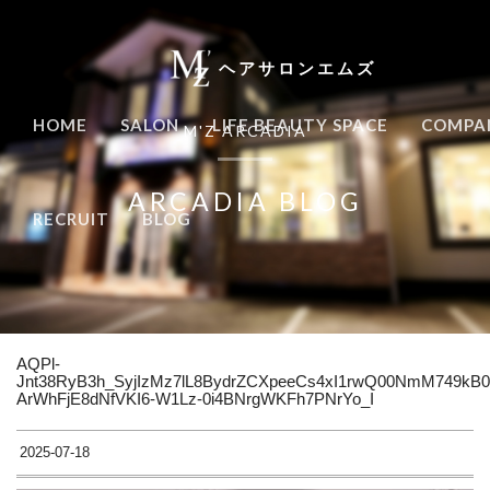
ヘアサロンエムズ
HOME
SALON
LIFE BEAUTY SPACE
COMPA
M'Z ARCADIA
ARCADIA BLOG
RECRUIT
BLOG
AQPl-
Jnt38RyB3h_SyjIzMz7lL8BydrZCXpeeCs4xI1rwQ00NmM749kB
ArWhFjE8dNfVKI6-W1Lz-0i4BNrgWKFh7PNrYo_I
2025-07-18