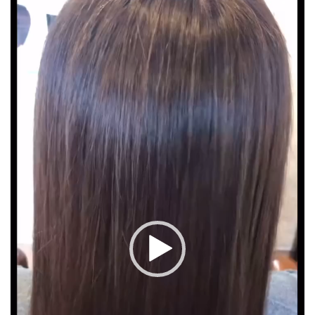
画
プ
レ
ー
ヤ
ー