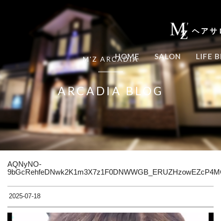
ヘアサ
HOME
SALON
LIFE 
M'Z ARCADIA
ARCADIA BLOG
AQNyNO-
9bGcRehfeDNwk2K1m3X7z1F0DNWWGB_ERUZHzowEZcP4MOds
2025-07-18
動