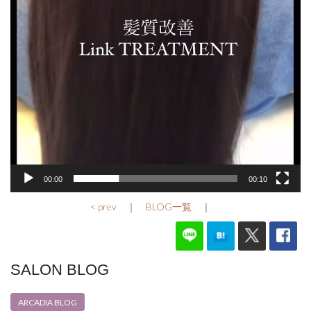
00:00
00:10
< prev
｜
BLOG一覧
｜
SALON BLOG
ARCADIA BLOG