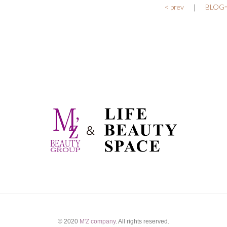
< prev
｜
BLO
© 2020
M'Z company
. All rights reserved.