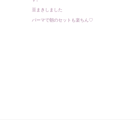
豆まきしました
パーマで朝のセットも楽ちん♡