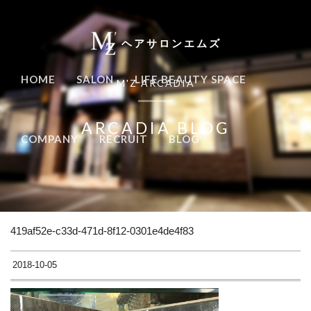
ヘアサロンエムズ
HOME
SALON
LIFE BEAUTY SPACE
M'Z ARCADIA
ARCADIA BLOG
COMPANY
RECRUIT
BLOG
419af52e-c33d-471d-8f12-0301e4de4f83
2018-10-05