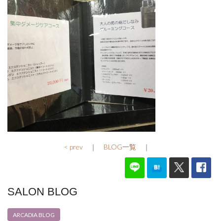
< prev
｜
BLOG一覧
｜
SALON BLOG
ARCADIA BLOG