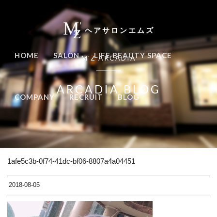
ヘアサロンエムズ
HOME
SALON
LIFE BEAUTY SPACE
M'Z ARCADIA
ARCADIA BLOG
COMPANY
RECRUIT
BLOG
1afe5c3b-0f74-41dc-bf06-8807a4a04451
2018-08-05