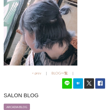
< prev
｜
BLOG一覧
｜
SALON BLOG
ARCADIA BLOG