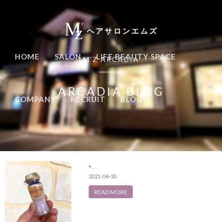
ヘアサロンエムズ
HOME
SALON
LIFE BEAUTY SPACE
M'Z ARCADIA
ARCADIA BLOG
COMPANY
RECRUIT
BLOG
•…
2021-06-18
READ MORE