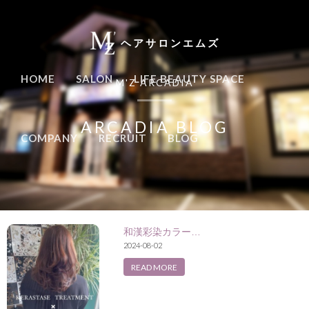
ヘアサロンエムズ
HOME
SALON
LIFE BEAUTY SPACE
M'Z ARCADIA
ARCADIA BLOG
COMPANY
RECRUIT
BLOG
和漢彩染カラー…
2024-08-02
READ MORE