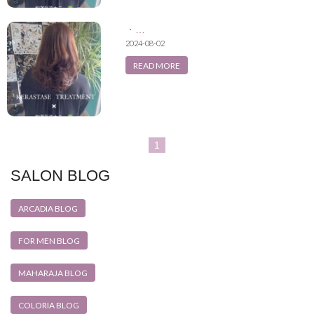
・…
2024-08-02
READ MORE
1
SALON BLOG
ARCADIA BLOG
FOR MEN BLOG
MAHARAJA BLOG
COLORIA BLOG