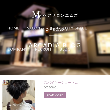
ヘアサロンエムズ
HOME
SALON
LIFE BEAUTY SPACE
M'Z ARCADIA
ARCADIA BLOG
COMPANY
RECRUIT
BLOG
スパイキーショート…
2025-08-01
READ MORE