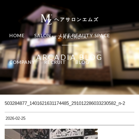
ヘアサロンエムズ
HOME
SALON
LIFE BEAUTY SPACE
M'Z ARCADIA
ARCADIA BLOG
COMPANY
RECRUIT
BLOG
503284877_1401621631174485_291012286033230582_n-2
2026-02-25