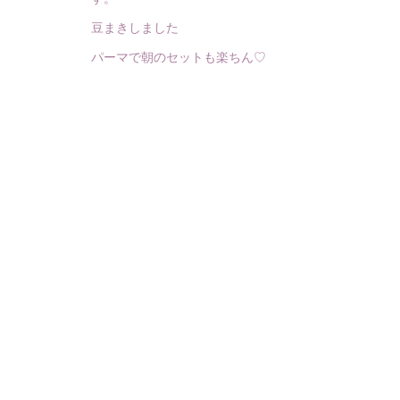
豆まきしました
パーマで朝のセットも楽ちん♡