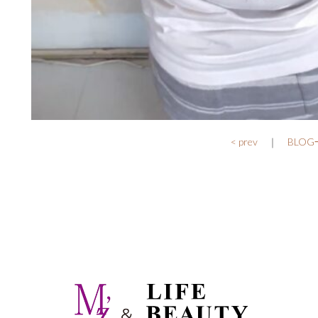
< prev
｜
BLO