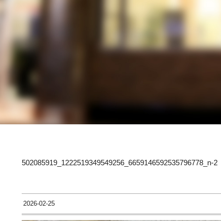
502085919_1222519349549256_6659146592535796778_n-2
2026-02-25