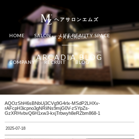
ヘアサロンエムズ
HOME
SALON
LIFE BEAUTY SPACE
M'Z ARCADIA
ARCADIA BLOG
COMPANY
RECRUIT
BLOG
AQOzShH6sBNbUj3CVg9G4rlx-MSdP2LHXv-
rAFcpH3icpno3gNRiINs9mjG0V-zSYpZs-
GzXRHvbvQ6H1xw3-kxjTrbwyh8eRZbm868-1
2025-07-18