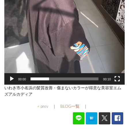
00:00
00:10
いわき市小名浜の髪質改善・傷まないカラーが得意な美容室エム
ズアルカディア
< prev
｜
BLOG一覧
｜