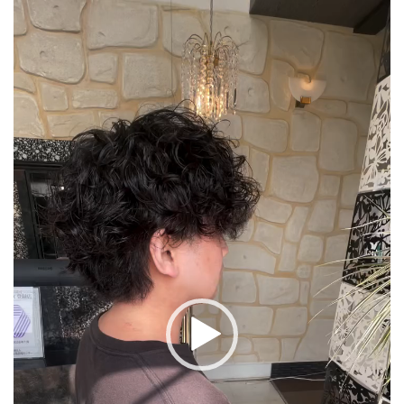
動
画
プ
レ
ー
ヤ
ー