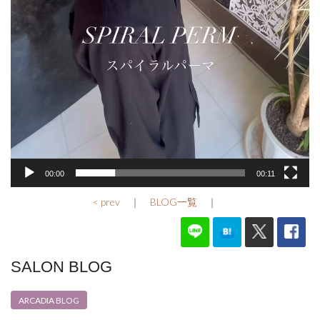
00:00
00:11
< prev
｜
BLOG一覧
｜
SALON BLOG
ARCADIA BLOG