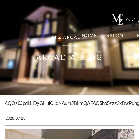
ヘア
HOME
SALON
LI
M'Z ARCADIA
ARCADIA BLOG
AQOz6JpdLLiDyGHuiCLqNAumJBLmQAFAO5ho5zzz3xDwPungbk
2025-07-18
動
画