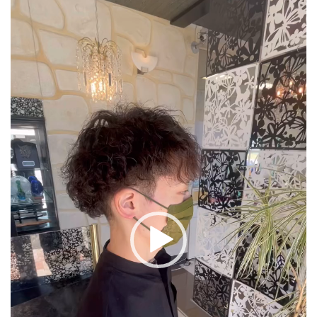
プ
レ
ー
ヤ
ー