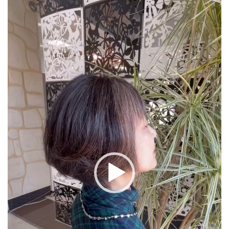
プ
レ
ー
ヤ
ー