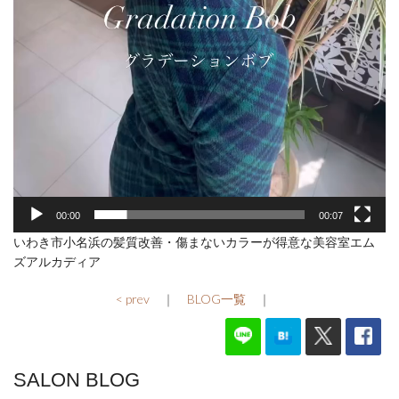
00:00
00:07
いわき市小名浜の髪質改善・傷まないカラーが得意な美容室エム
ズアルカディア
< prev
｜
BLOG一覧
｜
SALON BLOG