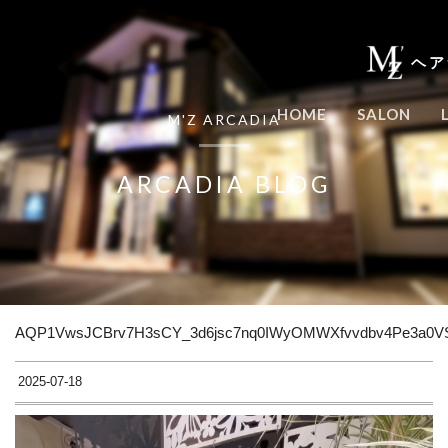
ヘア
HOME
SALON
M'Z ARCADIA
ARCADIA BLOG
AQP1VwsJCBrv7H3sCY_3d6jsc7nq0IWyOMWXfvvdbv4Pe3a0V
2025-07-18
動
画