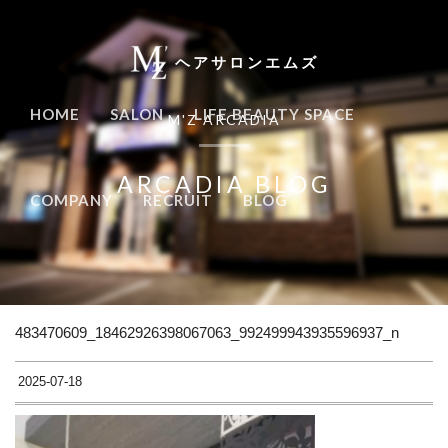
ヘアサロンエムズ
HOME
SALON
LIFE BEAUTY SPACE
M'Z ARCADIA
ARCADIA BLOG
COMPANY
RECRUIT
BLOG
483470609_18462926398067063_992499943935596937_n
2025-07-18