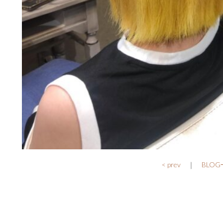
< prev
｜
BLO