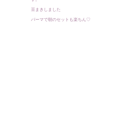
豆まきしました
パーマで朝のセットも楽ちん♡