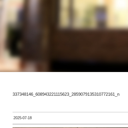
337348146_608943221115623_2859079135310772161_n
2025-07-18