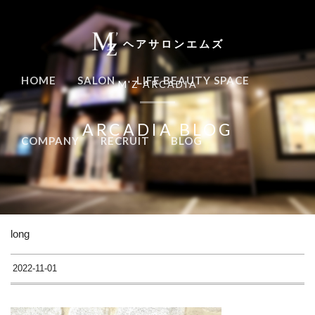
ヘアサロンエムズ
HOME
SALON
LIFE BEAUTY SPACE
M'Z ARCADIA
ARCADIA BLOG
COMPANY
RECRUIT
BLOG
long
2022-11-01