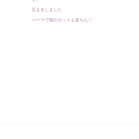
豆まきしました
パーマで朝のセットも楽ちん♡