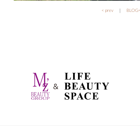
< prev
｜
BLO