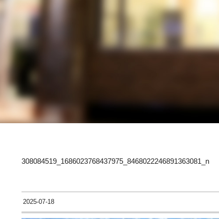
308084519_1686023768437975_8468022246891363081_n
2025-07-18