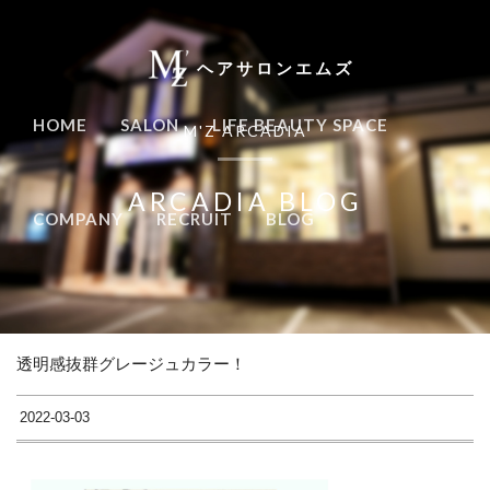
ヘアサロンエムズ
HOME
SALON
LIFE BEAUTY SPACE
M'Z ARCADIA
ARCADIA BLOG
COMPANY
RECRUIT
BLOG
透明感抜群グレージュカラー！
2022-03-03