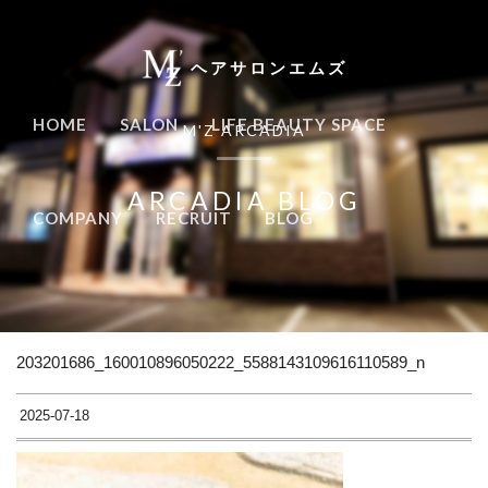
ヘアサロンエムズ
HOME
SALON
LIFE BEAUTY SPACE
M'Z ARCADIA
ARCADIA BLOG
COMPANY
RECRUIT
BLOG
203201686_160010896050222_5588143109616110589_n
2025-07-18