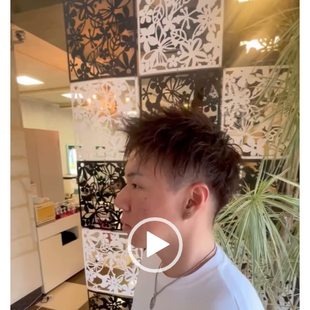
画
プ
レ
ー
ヤ
ー