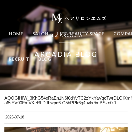
ヘアサロンエムズ
HOME
SALON
LIFE BEAUTY SPACE
COMPA
M'Z ARCADIA
ARCADIA BLOG
RECRUIT
BLOG
AQOGiHIW_3KhG54eRaEn1N6f0dYvTC2zYkYaVqcTwrDLGIXmNi
a6sEV00FmVKeRLDJhwpq6-C5bPPk6g4uvlx9mBSzn0-1
2025-07-18
動