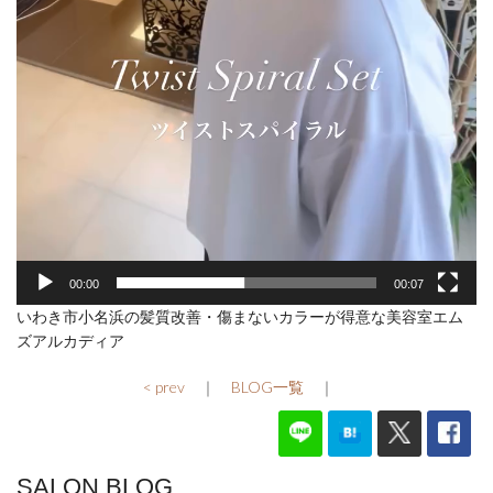
00:00
00:07
いわき市小名浜の髪質改善・傷まないカラーが得意な美容室エム
ズアルカディア
< prev
｜
BLOG一覧
｜
SALON BLOG