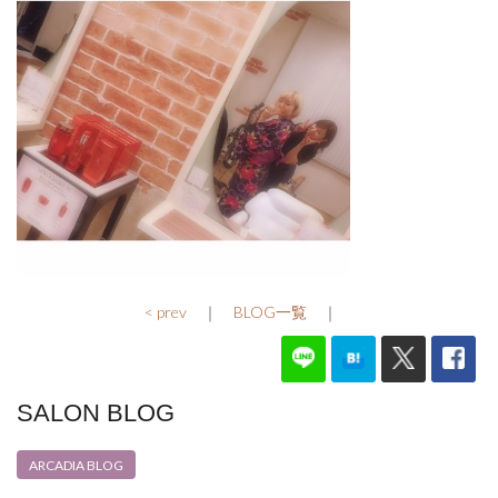
< prev
｜
BLOG一覧
｜
SALON BLOG
ARCADIA BLOG