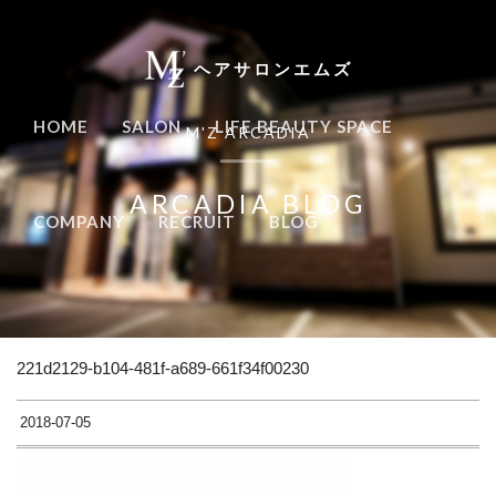
ヘアサロンエムズ
HOME
SALON
LIFE BEAUTY SPACE
M'Z ARCADIA
ARCADIA BLOG
COMPANY
RECRUIT
BLOG
221d2129-b104-481f-a689-661f34f00230
2018-07-05