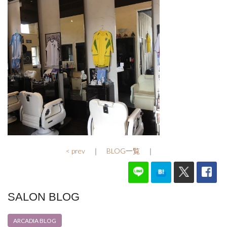
< prev
｜
BLOG一覧
｜
SALON BLOG
ARCADIA BLOG