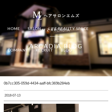
ヘアサロンエムズ
HOME
SALON
LIFE BEAUTY SPACE
M'Z ARCADIA
ARCADIA BLOG
COMPANY
RECRUIT
BLOG
0b7cc305-059d-4434-aaff-bfc369b284eb
2018-07-13