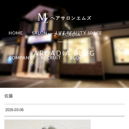
ヘアサロンエムズ
HOME
SALON
LIFE BEAUTY SPACE
M'Z ARCADIA
ARCADIA BLOG
COMPANY
RECRUIT
BLOG
佐藤
2026-03-06